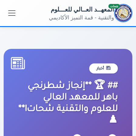
شحات
المعهــد العــالي للعـــلوم
والتقنية - قمة التميز الأكاديمي
أخبار
## 🏆 **إنجاز شطرنجي
باهر للمعهد العالي
للعلوم والتقنية شحات!**
♟️