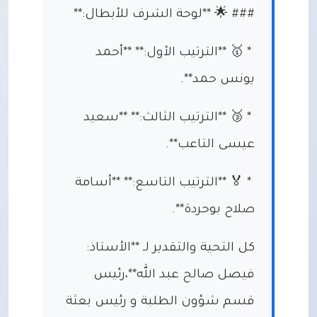
### 🌟 **لوحة الشرف للأبطال:**
* 🥇 **الترتيب الأول:** **أحمد
يونس حمد**.
* 🥉 **الترتيب الثالث:** **سعيد
عيسى التاعب**.
* 🏅 **الترتيب التاسع:** **أسامة
صلاح بوحردة**.
كل التحية والتقدير لـ **الأستاذ:
فيصل صالح عبد الله**،رئيس
قسم شؤون الطلبة و رئيس بعثة