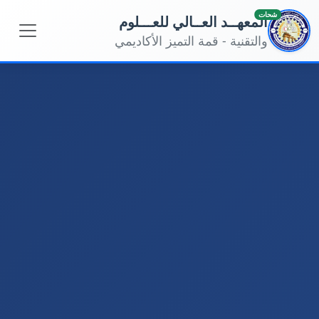
شحات
المعهــد العــالي للعـــلوم
والتقنية - قمة التميز الأكاديمي